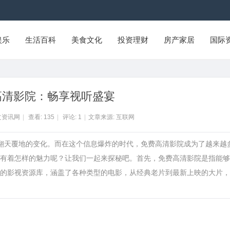
娱乐
生活百科
美食文化
投资理财
房产家居
国际
高清影院：畅享视听盛宴
文资讯网
|
查看:
135
|
评论:
1
|
文章来源: 互联网
了翻天覆地的变化。而在这个信息爆炸的时代，免费高清影院成为了越来越
有着怎样的魅力呢？让我们一起来探秘吧。首先，免费高清影院是指能够
的影视资源库，涵盖了各种类型的电影，从经典老片到最新上映的大片，