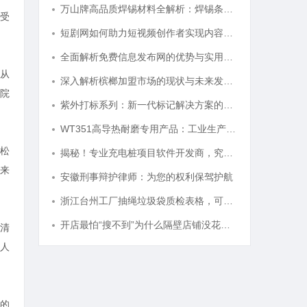
万山牌高品质焊锡材料全解析：焊锡条、焊锡球与无铅焊锡丝的应用与优势
受
短剧网如何助力短视频创作者实现内容变现新突破
全面解析免费信息发布网的优势与实用指南
从
深入解析槟榔加盟市场的现状与未来发展趋势
院
紫外打标系列：新一代标记解决方案的崛起
WT351高导热耐磨专用产品：工业生产的理想选择
松
揭秘！专业充电桩项目软件开发商，究竟藏着哪些行业秘诀？
来
安徽刑事辩护律师：为您的权利保驾护航
浙江台州工厂抽绳垃圾袋质检表格，可一键套用
开店最怕“搜不到”为什么隔壁店铺没花钱，ai却天天给他免费派单？
清
人
的